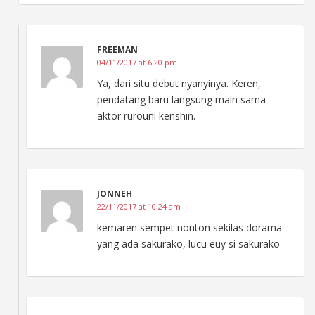
FREEMAN
04/11/2017 at 6:20 pm
Ya, dari situ debut nyanyinya. Keren,
pendatang baru langsung main sama
aktor rurouni kenshin.
JONNEH
22/11/2017 at 10:24 am
kemaren sempet nonton sekilas dorama
yang ada sakurako, lucu euy si sakurako