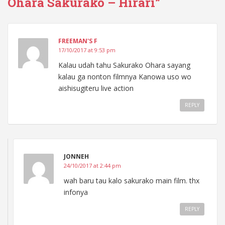
Ohara Sakurako – Hirari”
FREEMAN'S F
17/10/2017 at 9:53 pm
Kalau udah tahu Sakurako Ohara sayang
kalau ga nonton filmnya Kanowa uso wo
aishisugiteru live action
REPLY
JONNEH
24/10/2017 at 2:44 pm
wah baru tau kalo sakurako main film. thx
infonya
REPLY