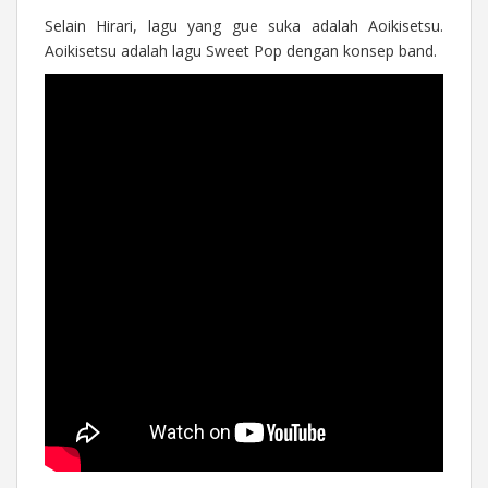
Selain Hirari, lagu yang gue suka adalah Aoikisetsu.
Aoikisetsu adalah lagu Sweet Pop dengan konsep band.