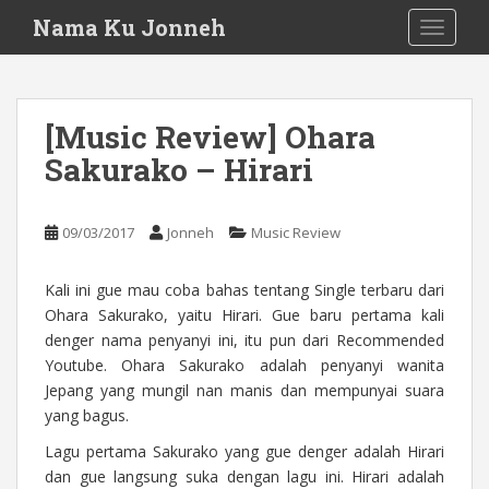
S
Nama Ku Jonneh
TOGGLE
k
i
p
t
[Music Review] Ohara
o
Sakurako – Hirari
m
a
i
09/03/2017
Jonneh
Music Review
n
c
o
Kali ini gue mau coba bahas tentang Single terbaru dari
n
Ohara Sakurako, yaitu Hirari. Gue baru pertama kali
t
denger nama penyanyi ini, itu pun dari Recommended
e
Youtube. Ohara Sakurako adalah penyanyi wanita
n
Jepang yang mungil nan manis dan mempunyai suara
t
yang bagus.
Lagu pertama Sakurako yang gue denger adalah Hirari
dan gue langsung suka dengan lagu ini. Hirari adalah